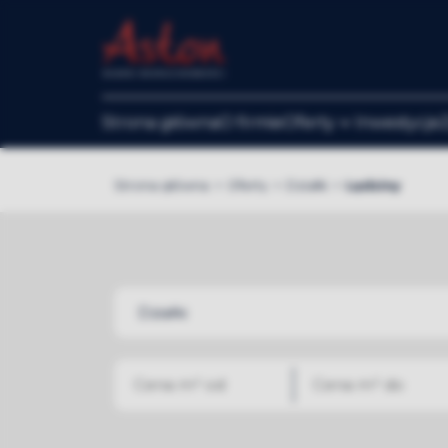
Strona główna
O firmie
Oferty
Inwestycje
Strona główna
Oferty
Działki
Lędziny