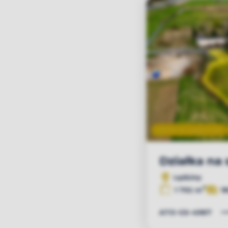
Oferta na wyłączność
Działka na
Lędziny
2
1 792 m
18
ATO-GS-4987