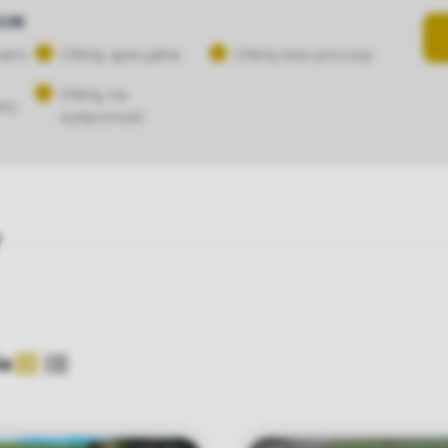
CJE
iami
Oferty specjalne
Oferty bez prowizji
Oferty na
ery
wyłączność
Y
ie
tabela
lista