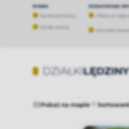
RYNEK
DODATKOWE OP
Rynek pierwotny
Oferty ze zdjęc
Rynek wtórny
Wirtualne spac
DZIAŁKI
LĘDZIN
+
−
Pokaż na mapie
Sortowan