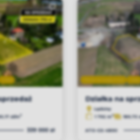
Dodaj do ulubionych
2
Video
Oferta na wyłączność
Video
 sprzedaż
Działka na spr
Lędziny
2
2
9,17 zł/m
1 792 m
189,73 
339 000 zł
ATO-GS-4890