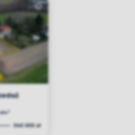
Dodaj do ulubionych
zedaż
Leaflet
|
© OpenMapTiles
© OpenStreetMap contributors
2
zł/m
340 000 zł