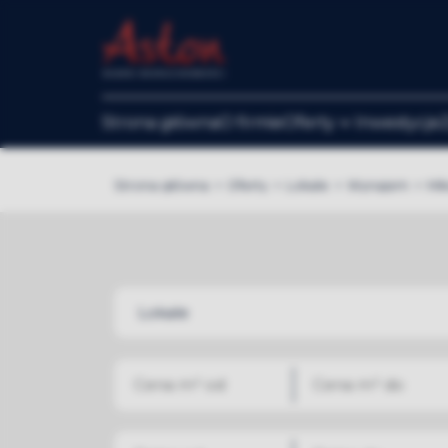
Strona główna
O firmie
Oferty
Inwestycje
Strona główna
Oferty
Lokale
Wynajem
Mi