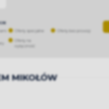
CJE
iami
Oferty specjalne
Oferty bez prowizji
Oferty na
ery
wyłączność
M MIKOŁÓW