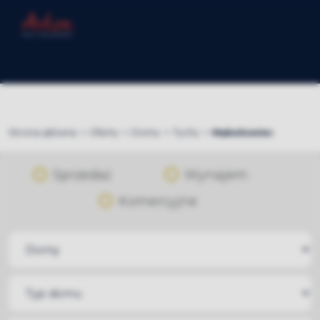
Strona główna
Oferty
Domy
Tychy
Mąkołowiec
Sprzedaż
Wynajem
Komercyjne