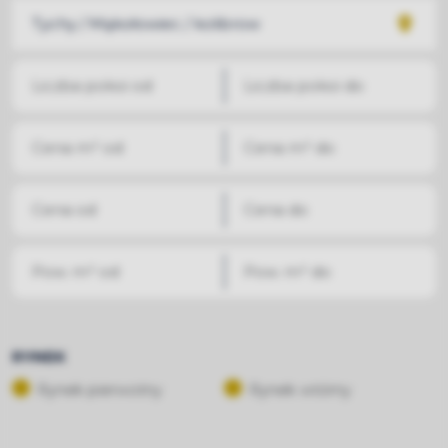
RYNEK
Rynek pierwotny
Rynek wtórny