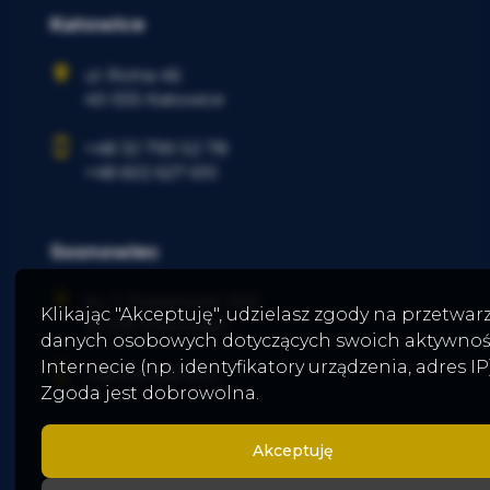
Katowice
ul. Rolna 46
40-555 Katowice
+48 32 790 52 78
+48 602 627 610
Sosnowiec
ks. J. Popiełuszki 30A
Klikając "Akceptuję", udzielasz zgody na przetwar
41-219 Sosnowiec
danych osobowych dotyczących swoich aktywnoś
Internecie (np. identyfikatory urządzenia, adres IP)
+48
519 595 672
Zgoda jest dobrowolna.
Akceptuję
Facebook
Facebook
Facebook
Facebook
Facebook
social media