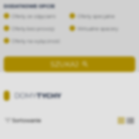
DODATKOWE OPCJE
Oferty ze zdjęciami
Oferty specjalne
Oferty bez prowizji
Wirtualne spacery
Oferty na wyłączność
SZUKAJ
DOMY
TYCHY
Sortowanie
tabela
list