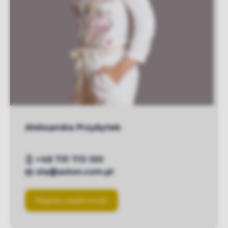
Aleksandra Przybytek
+48 731 713 100
ola@aston.com.pl
Napisz wiadomość