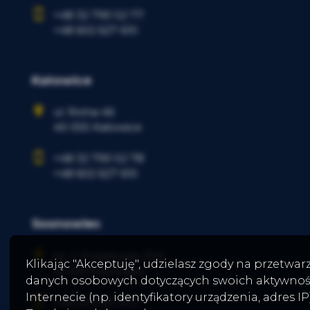
+48 32 790 52 77
+48 602 627 610
Katowice
ul. Rolna 46
40-555 Katowice
+48 32 790 52 78
+48 602 627 610
Sosnowiec
ks. J. Popiełuszki 30A
Klikając "Akceptuję", udzielasz zgody na przetwar
41-219 Sosnowiec
danych osobowych dotyczących swoich aktywnoś
Internecie (np. identyfikatory urządzenia, adres IP)
+48
519 595 672