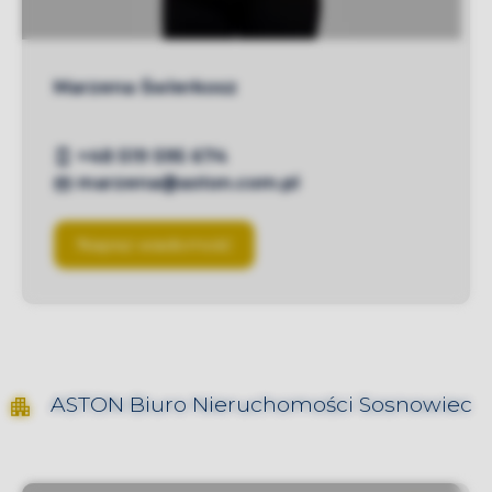
Marzena Świerkosz
+48 519 595 674
marzena@aston.com.pl
Napisz wiadomość
ASTON
Biuro Nieruchomości Sosnowiec