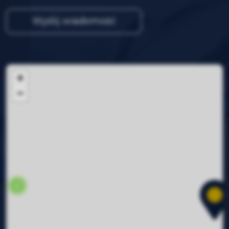
+
−
2