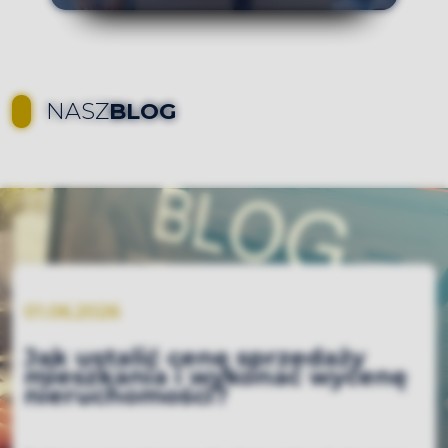
NASZ
BLOG
01.06.2026
Jak ustalić cenę sprzedaży
mieszkania i wykonać wycenę
nieruchomości?