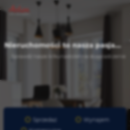
Nieruchomości to nasza pasja...
...Sprawdź nasze kilkunastoletnie doświadczenie
Sprzedaż
Wynajem