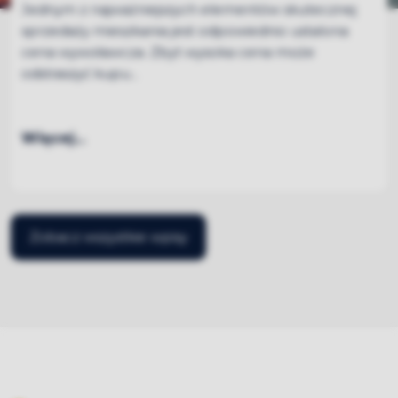
Jednym z najważniejszych elementów skutecznej
sprzedaży mieszkania jest odpowiednio ustalona
cena wywoławcza. Zbyt wysoka cena może
odstraszyć kupu...
Więcej...
Zobacz wszystkie wpisy