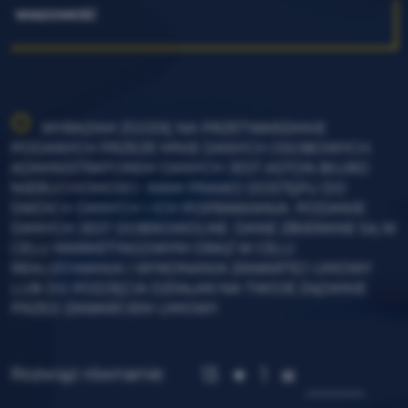
WIADOMOŚĆ
WYRAŻAM ZGODĘ NA PRZETWARZANIE
PODANYCH PRZEZE MNIE DANYCH OSOBOWYCH.
ADMINISTRATOREM DANYCH JEST ASTON BIURO
NIERUCHOMOŚCI. MAM PRAWO DOSTĘPU DO
SWOICH DANYCH I ICH POPRAWIANIA. PODANIE
DANYCH JEST DOBROWOLNE. DANE ZBIERANE SĄ W
CELU MARKETINGOWYM ORAZ W CELU
REALIZOWANIA I WYKONANIA ZAWARTEJ UMOWY
LUB DO PODJĘCIA DZIAŁAŃ NA TWOJE ŻĄDANIE
PRZED ZAWARCIEM UMOWY.
13
1
Rozwiąż równanie: