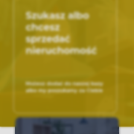
Szukasz albo
chcesz
sprzedać
nieruchomość
Możesz dodać do naszej bazy
albo my poszukamy za Ciebie