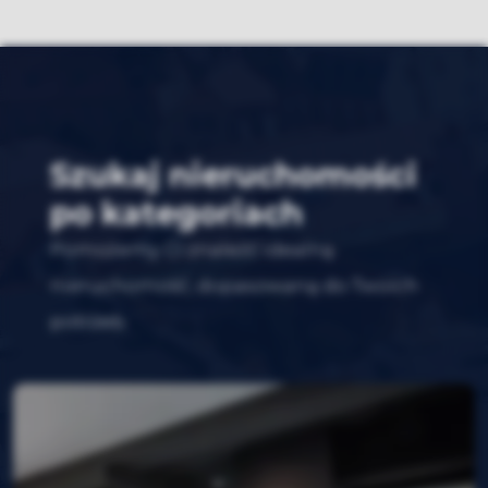
Szukaj nieruchomości
po kategoriach
Pomożemy Ci znaleźć idealną
nieruchomość, dopasowaną do Twoich
potrzeb.