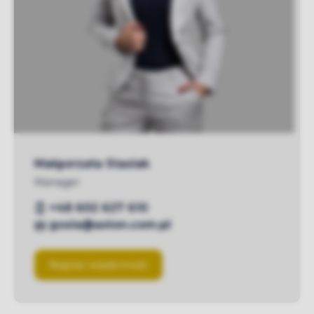
Małgorzata Stasiak
Manager
+48 602 627 610
gosia@aston.com.pl
Napisz wiadomość