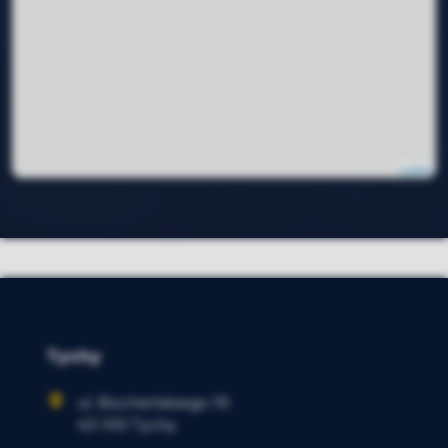
Leaflet
|
© OpenMapTiles
© OpenStreetMap contributors
Tychy
ul. Bocheńskiego 19
43-100 Tychy