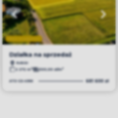
Oferta na wyłączność
Działka na sprzedaż
Kobiór
2
2
2 272 m
300,00 zł/m
681 600 zł
ATO-GS-4990