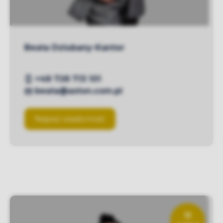
Beata Dziubany-Kantor
+48 728 713 101
beata@aston.com.pl
Napisz wiadomość
11