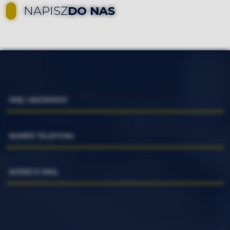
NAPISZ
DO NAS
IMIĘ I NAZWISKO
NUMER TELEFONU
ADRES E-MAIL