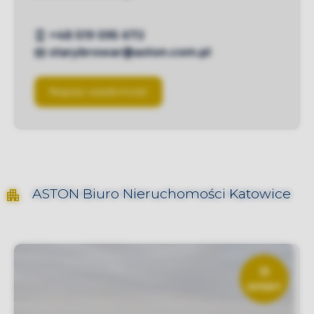
+48 519 595 672
starybrowar@aston.com.pl
Napisz wiadomość
ASTON
Biuro Nieruchomości Katowice
11
OFERT